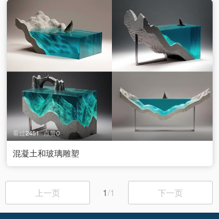
看过
2451
点赞
0
混凝土和玻璃雕塑
1
/1
上一页
下一页