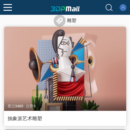
登录
注册
雕塑
看过
3483
点赞
3
抽象派艺术雕塑