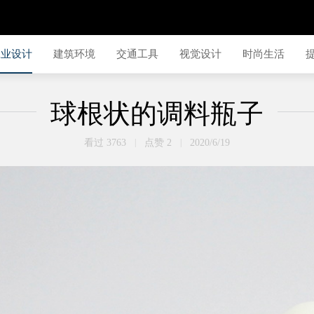
工业设计
建筑环境
交通工具
视觉设计
时尚生活
球根状的调料瓶子
看过 3763
|
点赞 2
|
2020/6/19