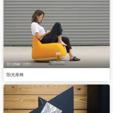
看过
2580
点赞
1
阳光座椅