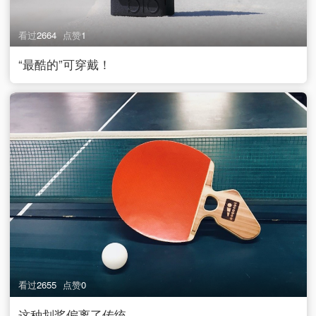
看过
2664
点赞
1
“最酷的”可穿戴！
看过
2655
点赞
0
这种划桨偏离了传统