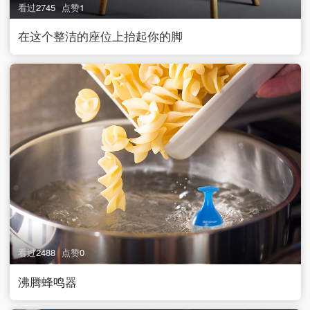
看过
2745
点赞
1
在这个整洁的座位上抬起你的脚
看过
2488
点赞
0
沸腾蜂鸣器