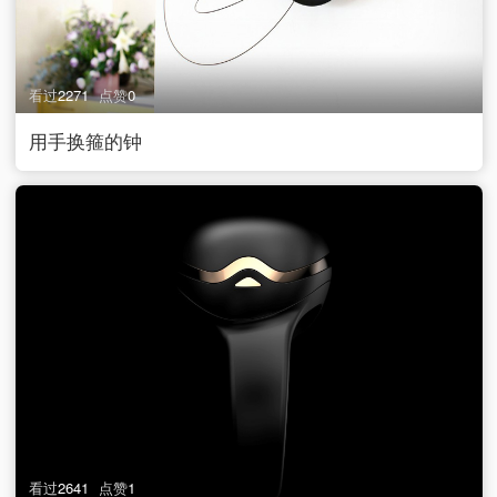
看过
2271
点赞
0
用手换箍的钟
看过
2641
点赞
1