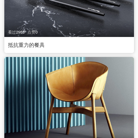
看过
2953
点赞
0
抵抗重力的餐具