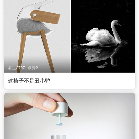
看过
2707
点赞
2
这椅子不是丑小鸭