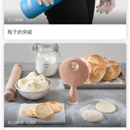
看过
2532
点赞
1
瓶子的突破
看过
2472
点赞
0